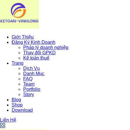
Giới Thiệu
Đăng Ký Kinh Doanh
Pháp lý doanh nghiệp
Thay đổi GPKD
Kế toán thuế
Trang
Dịch Vụ
Danh Mục
FAQ
Team
Portfolio
Story
Blog
Shop
Download
Liên Hệ