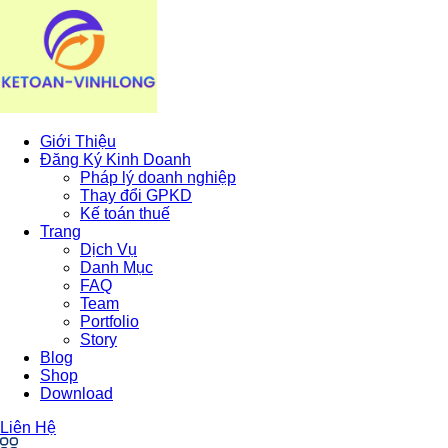
Giới Thiệu
Đăng Ký Kinh Doanh
Pháp lý doanh nghiệp
Thay đổi GPKD
Kế toán thuế
Trang
Dịch Vụ
Danh Mục
FAQ
Team
Portfolio
Story
Blog
Shop
Download
Liên Hệ