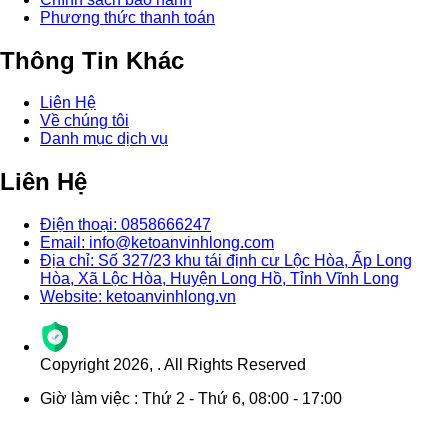
Phương thức thanh toán
Thông Tin Khác
Liên Hệ
Về chúng tôi
Danh mục dịch vụ
Liên Hệ
Điện thoại: 0858666247
Email: info@ketoanvinhlong.com
Địa chỉ: Số 327/23 khu tái định cư Lộc Hòa, Ấp Long
Hòa, Xã Lộc Hòa, Huyện Long Hồ, Tỉnh Vĩnh Long
Website: ketoanvinhlong.vn
Copyright
2026
,
. All Rights Reserved
Giờ làm việc : Thứ 2 - Thứ 6, 08:00 - 17:00