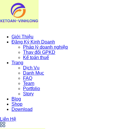
Giới Thiệu
Đăng Ký Kinh Doanh
Pháp lý doanh nghiệp
Thay đổi GPKD
Kế toán thuế
Trang
Dịch Vụ
Danh Mục
FAQ
Team
Portfolio
Story
Blog
Shop
Download
Liên Hệ