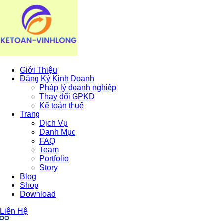
Giới Thiệu
Đăng Ký Kinh Doanh
Pháp lý doanh nghiệp
Thay đổi GPKD
Kế toán thuế
Trang
Dịch Vụ
Danh Mục
FAQ
Team
Portfolio
Story
Blog
Shop
Download
Liên Hệ