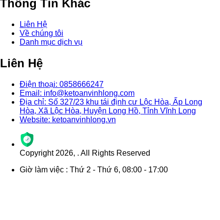
Thông Tin Khác
Liên Hệ
Về chúng tôi
Danh mục dịch vụ
Liên Hệ
Điện thoại: 0858666247
Email: info@ketoanvinhlong.com
Địa chỉ: Số 327/23 khu tái định cư Lộc Hòa, Ấp Long
Hòa, Xã Lộc Hòa, Huyện Long Hồ, Tỉnh Vĩnh Long
Website: ketoanvinhlong.vn
Copyright
2026
,
. All Rights Reserved
Giờ làm việc : Thứ 2 - Thứ 6, 08:00 - 17:00