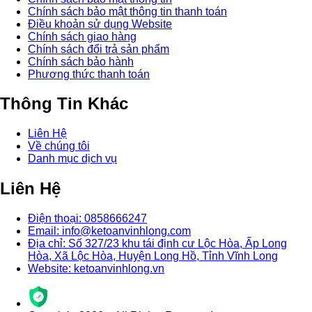
Chính sách bảo mật thông tin thanh toán
Điều khoản sử dụng Website
Chính sách giao hàng
Chính sách đổi trả sản phẩm
Chính sách bảo hành
Phương thức thanh toán
Thông Tin Khác
Liên Hệ
Về chúng tôi
Danh mục dịch vụ
Liên Hệ
Điện thoại: 0858666247
Email: info@ketoanvinhlong.com
Địa chỉ: Số 327/23 khu tái định cư Lộc Hòa, Ấp Long
Hòa, Xã Lộc Hòa, Huyện Long Hồ, Tỉnh Vĩnh Long
Website: ketoanvinhlong.vn