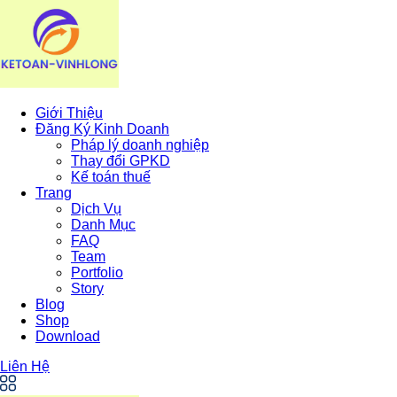
Giới Thiệu
Đăng Ký Kinh Doanh
Pháp lý doanh nghiệp
Thay đổi GPKD
Kế toán thuế
Trang
Dịch Vụ
Danh Mục
FAQ
Team
Portfolio
Story
Blog
Shop
Download
Liên Hệ