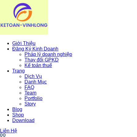
Giới Thiệu
Đăng Ký Kinh Doanh
Pháp lý doanh nghiệp
Thay đổi GPKD
Kế toán thuế
Trang
Dịch Vụ
Danh Mục
FAQ
Team
Portfolio
Story
Blog
Shop
Download
Liên Hệ