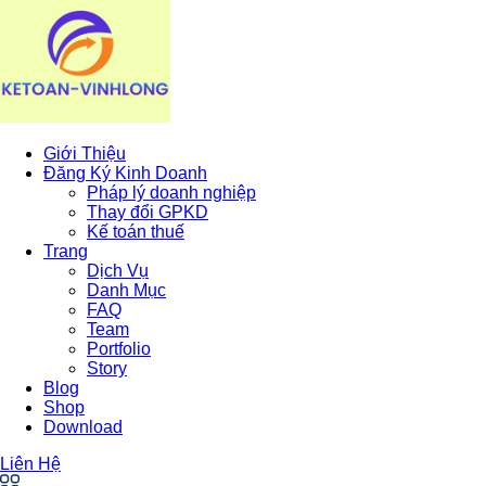
Giới Thiệu
Đăng Ký Kinh Doanh
Pháp lý doanh nghiệp
Thay đổi GPKD
Kế toán thuế
Trang
Dịch Vụ
Danh Mục
FAQ
Team
Portfolio
Story
Blog
Shop
Download
Liên Hệ