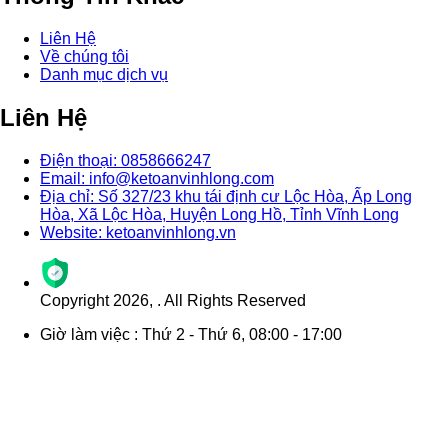
Liên Hệ
Về chúng tôi
Danh mục dịch vụ
Liên Hệ
Điện thoại: 0858666247
Email: info@ketoanvinhlong.com
Địa chỉ: Số 327/23 khu tái định cư Lộc Hòa, Ấp Long
Hòa, Xã Lộc Hòa, Huyện Long Hồ, Tỉnh Vĩnh Long
Website: ketoanvinhlong.vn
Copyright
2026
,
. All Rights Reserved
Giờ làm việc : Thứ 2 - Thứ 6, 08:00 - 17:00