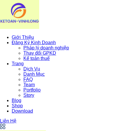
Giới Thiệu
Đăng Ký Kinh Doanh
Pháp lý doanh nghiệp
Thay đổi GPKD
Kế toán thuế
Trang
Dịch Vụ
Danh Mục
FAQ
Team
Portfolio
Story
Blog
Shop
Download
Liên Hệ