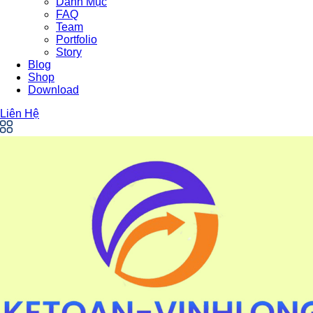
Danh Mục
FAQ
Team
Portfolio
Story
Blog
Shop
Download
Liên Hệ