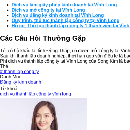
Dịch vụ làm giấy phép kinh doanh tại Vĩnh Long
Dịch vụ mở công ty tại Vĩnh Long
Dịch vụ đăng ký kinh doanh tại Vĩnh Long
Quy trình, thủ tục thành lập công ty tại Vĩnh Long
Hồ sơ, Thủ tục thành lập công ty 1 thành viên tại Vĩn
Các Câu Hỏi Thường Gặp
Tôi có hộ khẩu tại tỉnh Đồng Tháp, có được mở công ty tại Vĩ
Sau khi thành lập doanh nghiệp, thời hạn góp vốn điều lệ là ba
Phí dịch vụ thành lập công ty tại Vĩnh Long của Song Kim là b
Thẻ
#
thanh lap cong ty
Danh Mục
Đăng ký kinh doanh
Từ khoá
dịch vụ thành lập công ty vĩnh long