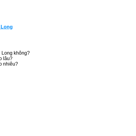
h Long
nh Long không?
o lâu?
ao nhiêu?