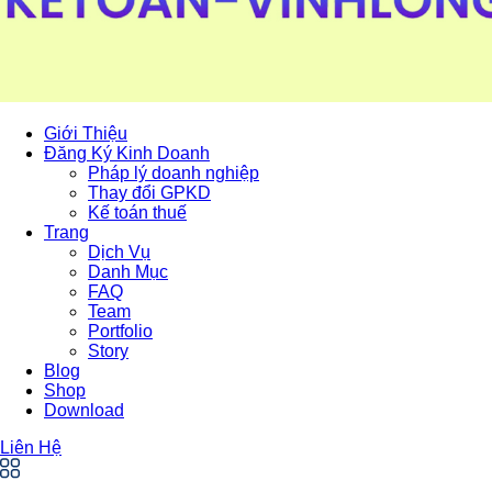
Giới Thiệu
Đăng Ký Kinh Doanh
Pháp lý doanh nghiệp
Thay đổi GPKD
Kế toán thuế
Trang
Dịch Vụ
Danh Mục
FAQ
Team
Portfolio
Story
Blog
Shop
Download
Liên Hệ