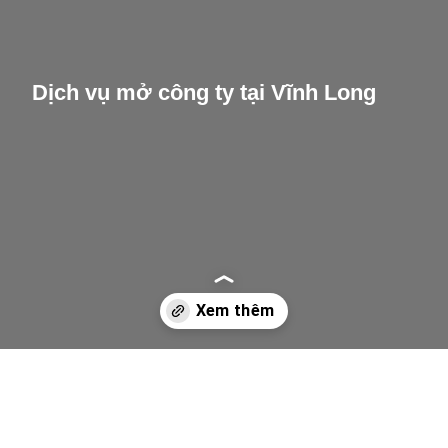
Dịch vụ mở công ty tại Vĩnh Long
Opening
/dich-vu-mo-cong-ty-tai-vinh-long